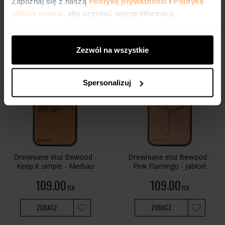
Zapoznaj się z naszą
Polityką prywatności
i
Polityką
ZOBACZ
ZOBACZ
plików cookie
, aby uzyskać więcej informacji.
Zezwól na wszystkie
BESTSELLER
Spersonalizuj
Drewniane etui Bewood -
Drewniane etui Bewood -
Keep it simple - Merbau
Pink Flamingo - Jabłoń
109.00
109.00
PLN
PLN
ZOBACZ
ZOBACZ