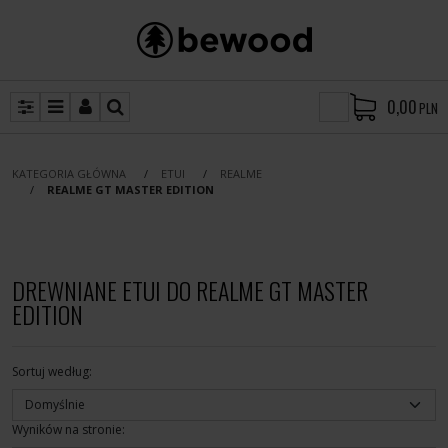
0,00
PLN
Panel
Menu
Panel
Szukaj
Lang
KATEGORIA GŁÓWNA
/
ETUI
/
REALME
/
REALME GT MASTER EDITION
DREWNIANE ETUI DO REALME GT MASTER
EDITION
Sortuj według
:
Wyników na stronie
: