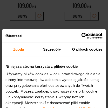
109.00
109.00
PLN
PLN
ZOBACZ
ZOBACZ
BESTSELLER
Zgoda
Szczegóły
O plikach cookies
Niniejsza strona korzysta z plików cookie
Używamy plików cookies w celu prawidłowego działania
strony internetowej, świadczenia wysokiej jakości usług
oraz przygotowania ofert dostosowanych do Twoich
Drewniane etui Bewood -
Drewniane etui Bewood -
potrzeb. Możesz zaakceptować wszystkie pliki cookie
Siekiera - Dąb
Stay Fit - Merbau
lub kontynuować korzystanie z witryny bez ich
109.00
109.00
PLN
PLN
akceptacji. Możesz także dostosować pliki cookie.