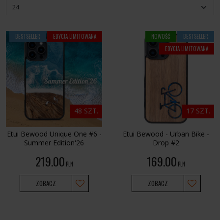
BESTSELLER
EDYCJA LIMITOWANA
NOWOŚĆ
BESTSELLER
EDYCJA LIMITOWANA
48 SZT.
17 SZT.
Etui Bewood Unique One #6 -
Etui Bewood - Urban Bike -
Summer Edition'26
Drop #2
219.00
169.00
PLN
PLN
ZOBACZ
ZOBACZ